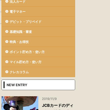
法人カード
電子マネー
デビット・プリペイド
基礎知識・審査
特典・お得技
ポイント貯め方・使い方
マイル貯め方・使い方
クレカコラム
NEW ENTRY
2019/11/9
JCBカードのディ