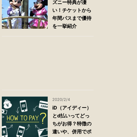
ズニー特典が凄
い！チケットから
年間パスまで優待
を一挙紹介
2020/2/4
iD（アイディー）
とd払いってどっ
ちがお得？特徴の
違いや、併用でポ