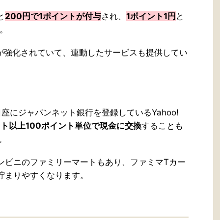
と
200円で1ポイントが付与
され、
1ポイント1円
と
。
の提携が強化されていて、連動したサービスも提供してい
口座にジャパンネット銀行を登録しているYahoo!
ント以上100ポイント単位で現金に交換
することも
。
ンビニのファミリーマートもあり、ファミマTカー
貯まりやすくなります。