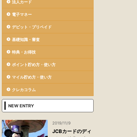
法人カード
電子マネー
デビット・プリペイド
基礎知識・審査
特典・お得技
ポイント貯め方・使い方
マイル貯め方・使い方
クレカコラム
NEW ENTRY
2019/11/9
JCBカードのディ