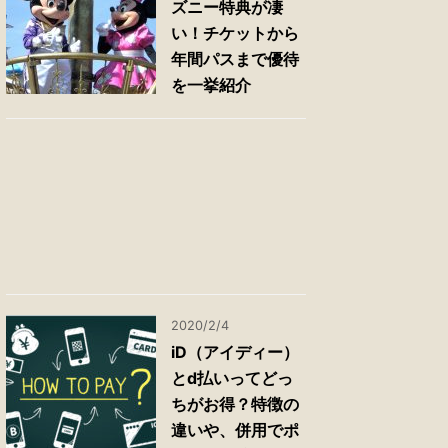
ズニー特典が凄
い！チケットから
年間パスまで優待
を一挙紹介
2020/2/4
iD（アイディー）
とd払いってどっ
ちがお得？特徴の
違いや、併用でポ