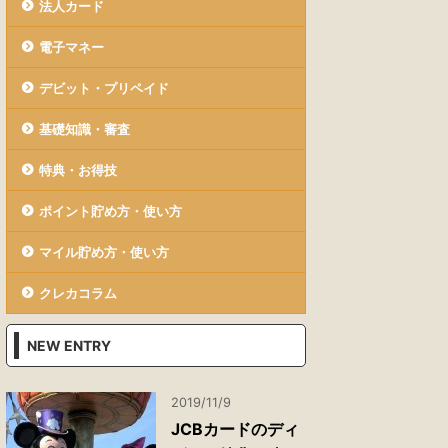
法人カード
電子マネー
デビット・プリペイド
基礎知識・審査
特典・お得技
ポイント貯め方・使い方
マイル貯め方・使い方
クレカコラム
NEW ENTRY
2019/11/9
JCBカードのディ