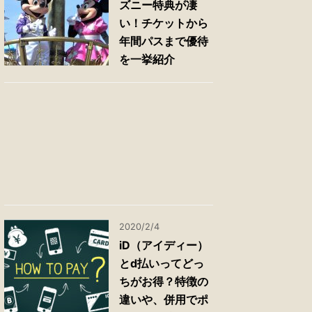
ズニー特典が凄
い！チケットから
年間パスまで優待
を一挙紹介
2020/2/4
iD（アイディー）
とd払いってどっ
ちがお得？特徴の
違いや、併用でポ